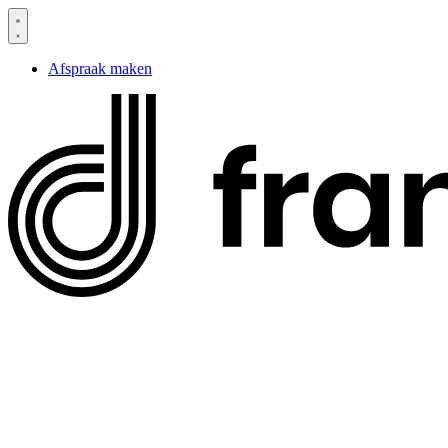
Spring
naar
de
Afspraak maken
inhoud