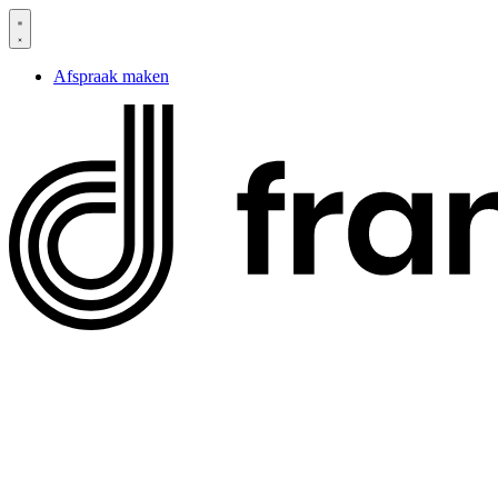
Spring
naar
de
Afspraak maken
inhoud